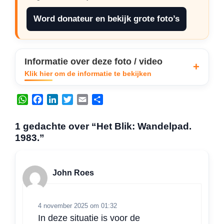
Word donateur en bekijk grote foto’s
Informatie over deze foto / video
Klik hier om de informatie te bekijken
W
F
L
T
E
D
h
a
i
w
m
e
a
c
n
i
a
l
1 gedachte over “Het Blik: Wandelpad.
t
e
k
t
i
e
1983.”
s
b
e
t
l
n
A
o
d
e
p
o
I
r
John Roes
p
k
n
4 november 2025 om 01:32
In deze situatie is voor de