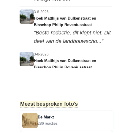
3-8-2026
Hoek Matthijs van Dulkenstraat en
Bisschop Philip Roveniusstraat
“Beste redactie, dit klopt niet. Dit
deel van de landbouwscho...”
3-8-2026
Hoek Matthijs van Dulkenstraat en
Bisschop Philip Roveniusstraat
“Linker foto de Landbouwschool,
rechter foto De Hoeksteen.”
3-8-2026
Meest besproken foto's
Treurbeuk op de Halve Maan
“Marie, dat klopt. Op de Halve
De Markt
Maan. Echt een prachtige
286 reacties
boom....”