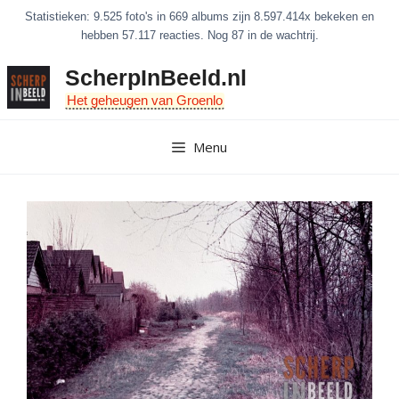
Ga
Statistieken: 9.525 foto's in 669 albums zijn 8.597.414x bekeken en
naar
hebben 57.117 reacties. Nog 87 in de wachtrij.
de
ScherpInBeeld.nl
inhoud
Het geheugen van Groenlo
Menu