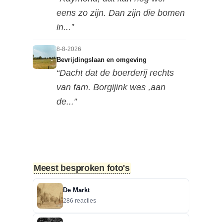
eens zo zijn. Dan zijn die bomen
in...”
8-8-2026
Bevrijdingslaan en omgeving
“Dacht dat de boerderij rechts
van fam. Borgijink was ,aan
de...”
8-8-2026
Bevrijdingslaan en omgeving
“Redactie, als ik de foto in de
hoge resolutie op mijn mobiel...”
Meest besproken foto's
8-8-2026
De Markt
Bevrijdingslaan en omgeving
286 reacties
“Lastig te zien naar welke kant
deze foto is genomen, maar ik...”