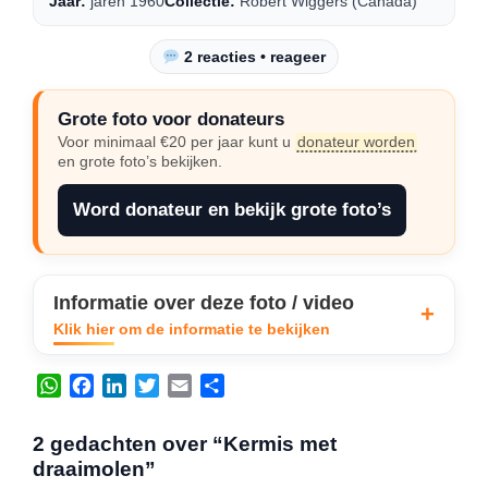
Jaar:
jaren 1960
Collectie:
Robert Wiggers (Canada)
2 reacties • reageer
Grote foto voor donateurs
Voor minimaal €20 per jaar kunt u
donateur worden
en grote foto’s bekijken.
Word donateur en bekijk grote foto’s
Informatie over deze foto / video
Klik hier om de informatie te bekijken
W
F
L
T
E
D
h
a
i
w
m
e
a
c
n
i
a
l
2 gedachten over “Kermis met
t
e
k
t
i
e
draaimolen”
s
b
e
t
l
n