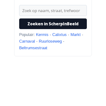
Bisschop Philip Roveniusstraat
“Martie dank voor je
oplettendheid, we gaan de
huidige foto u...”
Zoeken in ScherpInBeeld
Populair:
Kermis
-
Calixtus
-
Markt
-
Carnaval
-
Ruurloseweg
-
Beltrumsestraat