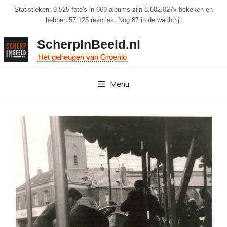
Ga
Statistieken: 9.525 foto's in 669 albums zijn 8.602.027x bekeken en
naar
hebben 57.125 reacties. Nog 87 in de wachtrij.
de
ScherpInBeeld.nl
inhoud
Het geheugen van Groenlo
Menu