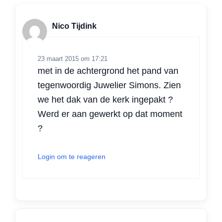
A
o
d
e
p
o
I
r
Nico Tijdink
p
k
n
23 maart 2015 om 17:21
met in de achtergrond het pand van
tegenwoordig Juwelier Simons. Zien
we het dak van de kerk ingepakt ?
Werd er aan gewerkt op dat moment
?
Login om te reageren