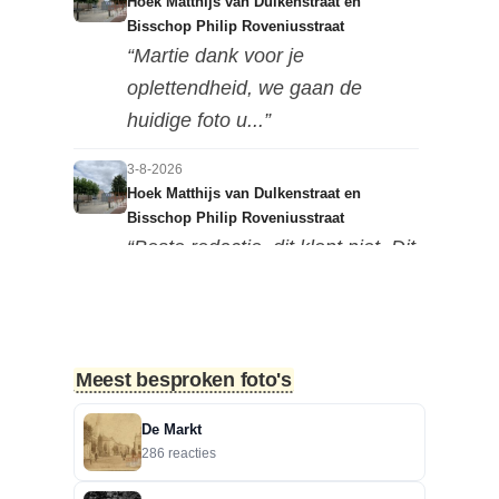
Hoek Matthijs van Dulkenstraat en
Bisschop Philip Roveniusstraat
“Martie dank voor je
oplettendheid, we gaan de
huidige foto u...”
3-8-2026
Hoek Matthijs van Dulkenstraat en
Bisschop Philip Roveniusstraat
“Beste redactie, dit klopt niet. Dit
deel van de landbouwscho...”
3-8-2026
Hoek Matthijs van Dulkenstraat en
Meest besproken foto's
Bisschop Philip Roveniusstraat
“Linker foto de Landbouwschool,
De Markt
rechter foto De Hoeksteen.”
286 reacties
3-8-2026