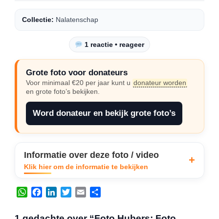
Collectie:
Nalatenschap
1 reactie • reageer
Grote foto voor donateurs
Voor minimaal €20 per jaar kunt u
donateur worden
en grote foto’s bekijken.
Word donateur en bekijk grote foto’s
Informatie over deze foto / video
Klik hier om de informatie te bekijken
W
F
L
T
E
D
h
a
i
w
m
e
a
c
n
i
a
l
1 gedachte over “Foto Hubers: Foto