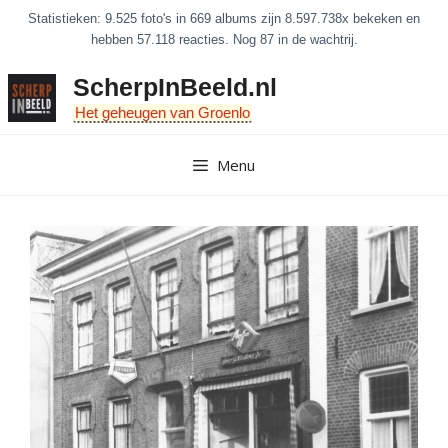
Ga
Statistieken: 9.525 foto's in 669 albums zijn 8.597.738x bekeken en
naar
hebben 57.118 reacties. Nog 87 in de wachtrij.
de
ScherpInBeeld.nl
inhoud
Het geheugen van Groenlo
Menu