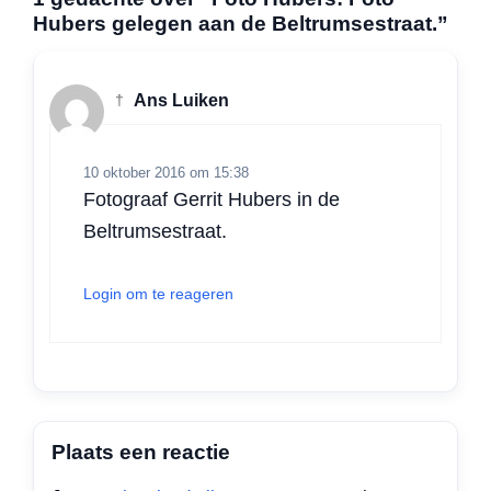
t
e
k
t
i
e
Hubers gelegen aan de Beltrumsestraat.”
s
b
e
t
l
n
A
o
d
e
p
o
I
r
†
Ans Luiken
p
k
n
10 oktober 2016 om 15:38
Fotograaf Gerrit Hubers in de
Beltrumsestraat.
Login om te reageren
Plaats een reactie