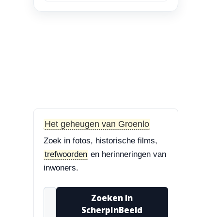
en Bisschop Philip
Roveniusstraat
“Linker foto de
Landbouwschool, rechter
foto De Hoeksteen.”
3-8-2026
Treurbeuk op de Halve Maan
“Marie, dat klopt. Op de
Halve Maan. Echt een
Het geheugen van Groenlo
prachtige boom....”
Zoek in fotos, historische films,
3-8-2026
trefwoorden
en herinneringen van
Treurbeuk op de Halve Maan
inwoners.
“Treurbeuk op het
ravelijn Styrum. Pracht
Zoeken in
boom!”
ScherpInBeeld