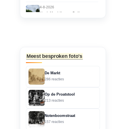
4-8-2026
Hoek Matthijs van Dulkenstraat
en Bisschop Philip
Roveniusstraat
“Martie dank voor je
oplettendheid, we gaan
de huidige foto u...”
Meest besproken foto's
3-8-2026
Hoek Matthijs van Dulkenstraat
De Markt
en Bisschop Philip
286 reacties
Roveniusstraat
“Beste redactie, dit klopt
Op de Proatstool
niet. Dit deel van de
213 reacties
landbouwscho...”
Notenboomstraat
3-8-2026
157 reacties
Hoek Matthijs van Dulkenstraat