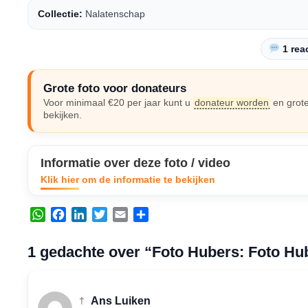
Collectie:
Nalatenschap
1 reac
Grote foto voor donateurs
Voor minimaal €20 per jaar kunt u
donateur worden
en grote
bekijken.
Informatie over deze foto / video
Klik hier om de informatie te bekijken
W
F
L
T
E
D
h
a
i
w
m
e
a
c
n
i
a
l
1 gedachte over “Foto Hubers: Foto Hu
t
e
k
t
i
e
s
b
e
t
l
n
A
o
d
e
†
Ans Luiken
p
o
I
r