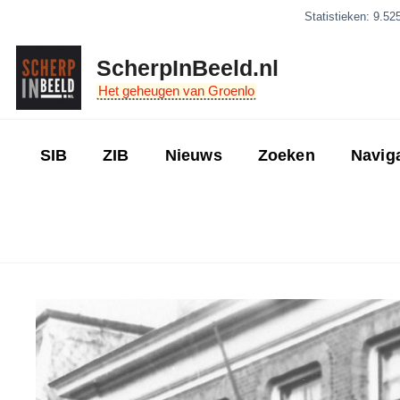
Ga
Statistieken: 9.52
naar
de
ScherpInBeeld.nl
inhoud
Het geheugen van Groenlo
SIB
ZIB
Nieuws
Zoeken
Navig